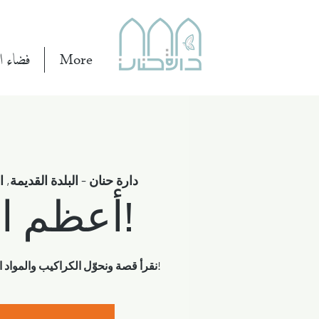
More
فضاء ال
دارة حنان - البلدة القديمة, 
أعظم الأشياء!
نقرأ قصة ونحوّل الكراكيب والمواد البسيطة إلى ابتكارات عظيمة!