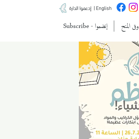
| English
إدعموا الدارة
ق المنح
Subscribe - إنضموا