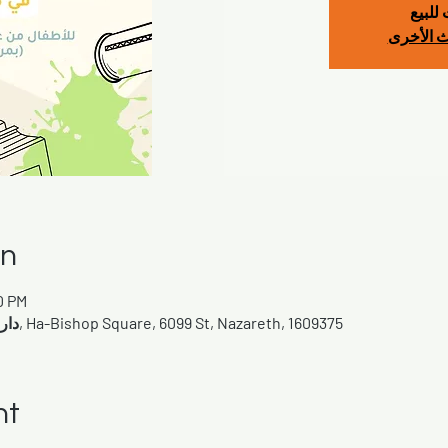
للبيع
ث الأخرى
on
0 PM
دارة حنان - البلدة القديمة, الناصرة, Ha-Bishop Square, 6099 St, Nazareth, 1609375
nt