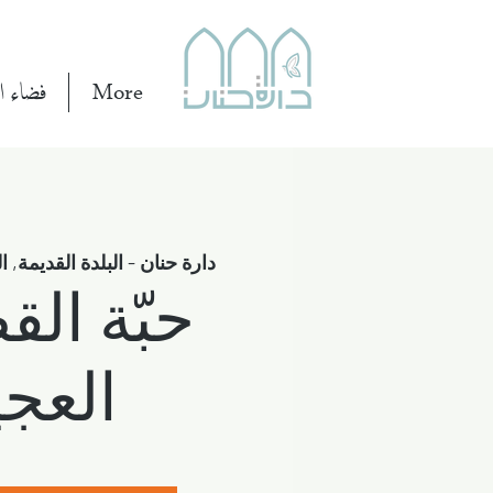
More
فضاء ال
دارة حنان - البلدة القديمة, ا
حبّة ال
العجي