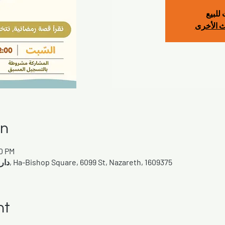
للبيع
ث الأخرى
on
00 PM
دارة حنان - البلدة القديمة, الناصرة, Ha-Bishop Square, 6099 St, Nazareth, 1609375
nt