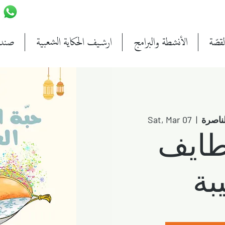
قصّة
الأنشطة والبرامج
ارشيف الحكاية الشعبية
صندو
لناصرة
  |  
Sat, Mar 07
قطايف
بة