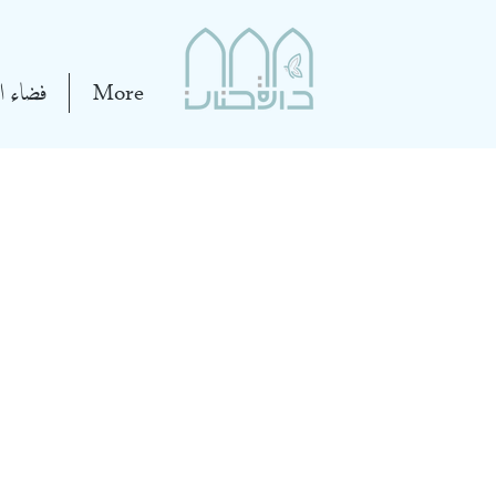
More
فضاء ال