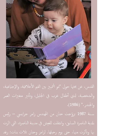
القدس، عن بحثها حول "نمو التمييز بين القيم الأخلاقية، والإجتماعية،
والشخصية، لدي أطفال عرب في الجليل، وتأثير متغيرات العمر
والجندر." (1986).
سنة 1987 تزوّجت حنان من المهندس رامز جرايسي – رئيس
بلدية الناصرة السابق، وانتقلت للعيش في مدينة الناصرة، التي اثّرت
بها وتأثّرت منها، حتى يوم رحيلها. لرامز وحنان ثلاث بنات: رغد