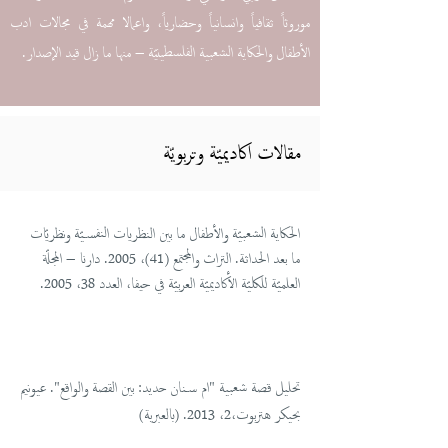
موروثاً ثقافياً وانسانياً وحضارياً، واعمالا مهمة في مجالات ادب
الأطفال والحكاية الشعبية الفلسطينيّة – منها ما زال قيد الإصدار.
مقالات اكاديميّة وتربويّة
الحكاية الشعبيّة والأطفال ما بين النظريات النفسيّة ونظريّات
ما بعد الحداثة. التراث والمجتمع (41)، 2005. دارنا – المجلّة
العلميّة للكليّة الأكاديميّة العربيّة في حيفا، العدد 38، 2005.
تحليل قصة شعبية "ام سنان حديد: بين القصة والواقع". عيونيم
بحيكر هتربوت،2، 2013. (بالعبرية)