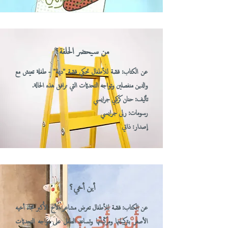
من سيحضر الحلفة؟
عن الكتاب: قصّة للأطفال تحكي قصّة "ديمة" - طفلة تعيش مع
والدين منفصلين وتواجه التحديّات التي ترافق هذه الحالة.
تأليف: حنان كركبي جرايسي
رسومات: رلى جرايسي
إصدار: ذاتي
أين أخي؟
عن الكتاب: قصّة للأطفال تعرض مشاعر الأخ الأكبر تجاه أخيه
الأصغر بتركيباتها ومركّباتها وتساعد الطفل على مواجه التحديّات