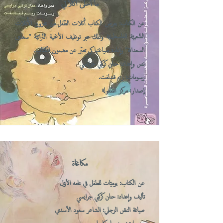
ما أحلى أكلاتي
عن الكتاب: يعرض الكتاب أكلات الطّفل من مخزون الأكلات
الشّعبيّة الفلسطينيّة وذلك عبر توظيف الأغنية التّراثيّة "سعدى
السعدانة" وإعادة صياغتها كي تعبّر عن مضمون الكتاب.
نص وإعداد: حنان كركبي جرايسي
رسومات: ريم قندلفت.
إصدار: مركز الطّفولة
مكاغاة
عن الكتاب: يوميّات للطفل في عامه الأوّل
تأليف وإعداد: حنان كركبي جرايسي
صياغة النصّ الزجل
: الشاعر سعود الأسدي