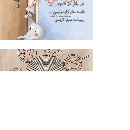
التي ترافق فعل الأخوّة.
تأليف: حنان كركبي جرايسي
رسومات: صوفيا كاريستي
ماذا بعد الثاني عشر؟
عن الكتاب: كرّاس موجّه لطلّاب المدارس الثانوية في عمليّة
التخطيط لإختيار مهنة المستقبل.
تأليف: حنان كركبي جرايسي ود. هالة اسبنيولي
إصدار: ذاتي