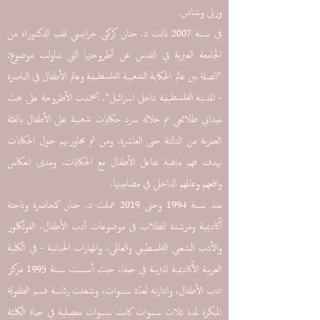
ورلى وشادن.
في سنة 2007 نالت د. حنان كركبي جرايسي لقب الدكتوراة من
الجامعة العبرية في القدس عن أطروحتها التي تناولت موضوع:
"الصلة بين عالم الحكاية الشعبية الفلسطينية وعالم الأطفال في الناصرة
- المدينة الفلسطينية داخل اسرائيل". أعتمدت الأطروحة على بحث
ميداني طلائعي تم خلاله سرد حكايات شعبية على الأطفال بالفئة
العمرية من الثالثة حتى العاشرة، ومن ثم محاورتهم حول الحكايات
بهدف فهم ماهية تفاعل الأطفال مع الحكايات، ومدى انعكاس
واقعهم وعالمهم الداخلي في مضامينها.
منذ سنة 1994 وحتى 2019 عملت د. حنان كمحاضرة وباحثة
أكاديمية ومرشدة للطلاب في موضوعات أدب الأطفال، الفولكلور
والأدب الشعبي الفلسطيني والعالمي، والمهارات الحياتية - في الكلية
العربية الأكاديمية للتربية في حيفا، حيث أسست سنة 1995 مركز
ادب الأطفال، وادارته لعدّة سنوات، وشغلت رئاسة قسم الطفولة
المبكرة لمدة ثلاث سنوات كانت سنوات مفصلية في حياة الكليّة