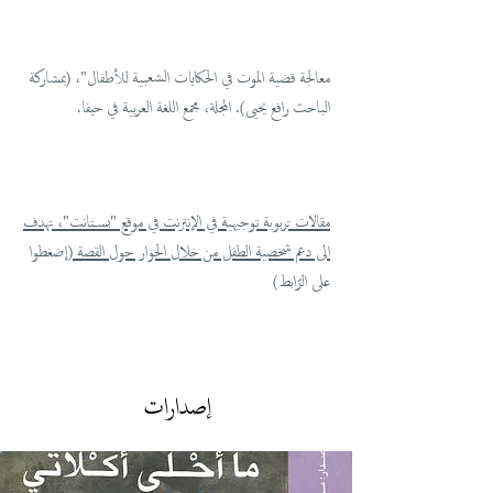
معالجة قضية الموت في الحكايات الشعبية للأطفال"، (بمشاركة
الباحث رافع يحيى). المجلة، مجمع اللغة العربية في حيفا.
مقالات تربوية توجيهية في الإنترنت في موقع "بستانت"، تهدف
الى دعم شخصية الطفل من خلال الحوار حول القصة
(إضغطوا
على الرّابط)
إصدارات