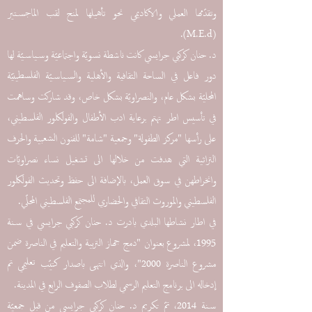
وتقدّمها العملي والاكاديمي نحو تأهيلها لمنح لقب الماجستير
(M.E.d).
د. حنان كركبي جرايسي كانت ناشطة نسويّة واجتماعيّة وسياسيّة لها
دور فاعل في الساحة الثقافية والأهلية والسياسيّة الفلسطينيّة
المحليّة بشكل عام، والنصراويّة بشكل خاص، وقد شاركت وساهمت
في تأسيس اطر تهتم برعاية ادب الأطفال والفولكلور الفلسطيني،
على رأسها "مركز الطفولة" وجمعية "شامة" للفنون الشعبية والحرف
التراثية التي هدفت من خلالها الى تشغيل نساء نصراويّات
وانخراطهن في سوق العمل، بالإضافة الى حفظ وتحديث الفولكلور
الفلسطيني والموروث الثقافي والحضاري للمجتمع الفلسطيني المحلّي.
في اطار نشاطها البلدي بادرت د. حنان كركبي جرايسي في سنة
1995، لمشروع بعنوان "دمج جهاز التربية والتعليم في الناصرة ضمن
مشروع الناصرة 2000"، والذي انتهى باصدار كتيّب تعليمي تم
إدخاله الى برنامج التعليم الرسمي لطلاب الصفوف الرابع في المدينة.
سنة 2014، تمّ تكريم د. حنان كركبي جرايسي من قبل جمعيّة