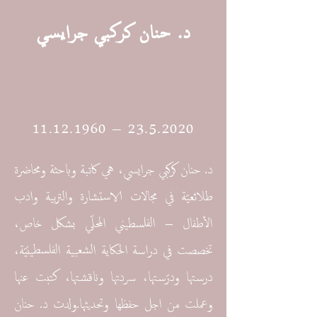
د. حنان كركبي جرايسي
11.12.1960
–
23.5.2020
د. حنان كركبي جرايسي، هي كاتبة وباحثة ومحاضرة
طلائعيّة في مجالات الاستشارة والتربية وادب
الأطفال – الفلسطيني المحلّي بشكل خاص،
تخصصت في دراسة الحكاية الشعبية الفلسطينيّة،
درستها ودرّستها، سردتها وناقشتها، كتبت عنها
وعملت من اجل حفظها وتحديثها.ولدت د. حنان