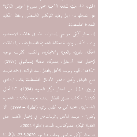
الحنّونة الفلسطينيّة للثقافة الشّعبيّة ضمن مشروع "حرّاس الذّاكرة"
على نشاطها من اجل رعاية الفولكلور الفلسطيني وحفظ الحكاية
الشعبيّة الفلسطينيّة.
لد. حنان كركبي جرايسي إصدارات عدّة في مجالات الاستشارة
وادب الأطفال ودراسة الحكاية الشعبيّة الفلسطينيّةـ، منها المقالات
المحكّمة، بالعربيّة والعبريّة والانجليزيّة، والكتب، ككراسة توجيه
لإختيار مهنة المستقبل، بمشاركة، د.هالة إسبانيولي (1987)،
"مكاغاة"، ألبوم ومرشد للأهل والطفل، منذ الولادة. (يعتمد المرشد
دمج التهاليل وأغاني ترقيص الأطفال الفلسطينيّة بقالب ارشادي
وتربوي نمائي)، من اصدار مركز الطفولة (1994)، "ما أحلى
أكلاتي" - كتاب مصوّر للطفل يهدف تعريفه بالأكلات الشعبية
الفلسطينيّة، معتمدا أهزوجة أطفال تراثية (الطفولة – 1999)، "أنا
وكتبي" - مرشد للأهل والمربيات/بين في إختيار الكتب لجيل
الطفولة المبكرة، بمشاركة تغريد السيّد (الطفولة 2002).
د. حنان كركبي جرايسي رحلت عنا يوم
23.5.2020
، تاركةً لنا