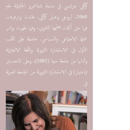
كركبي جرايسي في مدينة شفاعمرو الجليليّة عام
1960، لروحي وعبلى كركبي، عاشت وترعرعت
فيها حتى أكملت تعليمها الثانوي، وفيها ظهرت بوادر
عملها الاجتماعي والسياسي. حاصلة على اللّقب
الأوّل في الاستشارة التربويّة واللّغة الانجليزيّة
وآدابها من جامعة حيفا (1982)، وعلى الماجستير
(بامتياز) في الاستشارة التربويّة من الجامعة العبريّة
في