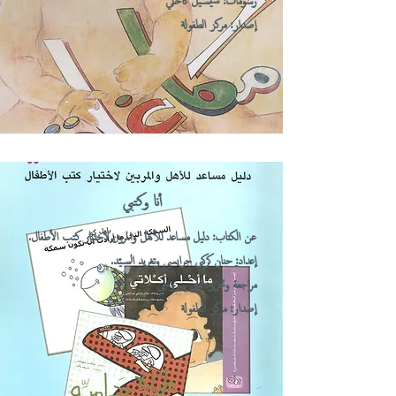
رسومات: سيسيل كاحلي
إصدار: مركز الطفولة
أنا وكتبي
عن الكتاب: دليل مساعد للأهل والمربين لاختيار كتب الأطفال.
إعداد
:
حنان كركبي جرايسي وتغريد السيّد.
مراجعة وتحرير: منى سروجي
إصدار: مركز الطفولة